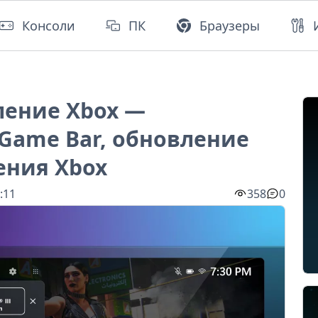
Консоли
ПК
Браузеры
ление Xbox —
ame Bar, обновление
ения Xbox
:11
358
0