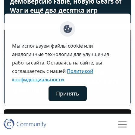
демоверсию Fable, новую Gears of
War и ещё два десятка игр
Мы используем файлы cookie или
аналогичные технологии для улучшения
Технический директор Xbox
работы сайта. Оставаясь на сайте, вы
соглашаетесь с нашей
Политикой
принёс извинения за сбой в
конфиденциальности
.
работе сервиса и рассказал о его
причинах
Принять