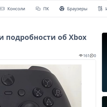
Консоли
ПК
Браузеры
и подробности об Xbox
161
0