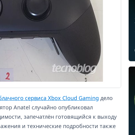
блачного сервиса Xbox Cloud Gaming
дело
ятор Anatel случайно опубликовал
димости, запечатлён готовящийся к выходу
ображения и технические подробности также