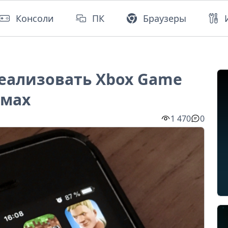
Консоли
ПК
Браузеры
реализовать Xbox Game
рмах
1 470
0