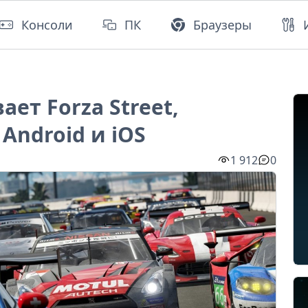
Консоли
ПК
Браузеры
ает Forza Street,
Android и iOS
1 912
0