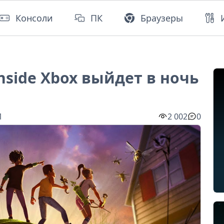
Консоли
ПК
Браузеры
side Xbox выйдет в ночь
1
2 002
0