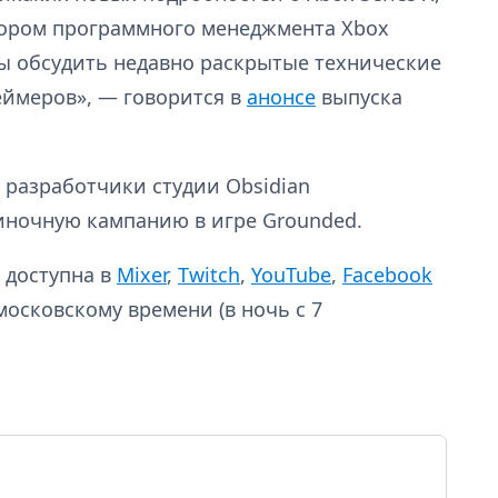
тором программного менеджмента Xbox
бы обсудить недавно раскрытые технические
еймеров», — говорится в
анонсе
выпуска
 разработчики студии Obsidian
иночную кампанию в игре Grounded.
т доступна в
Mixer
,
Twitch
,
YouTube
,
Facebook
 московскому времени (в ночь с 7