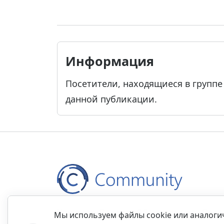
Информация
Посетители, находящиеся в групп
данной публикации.
Контакты
Правила
Обратная связь
Прав
Мы используем файлы cookie или аналог