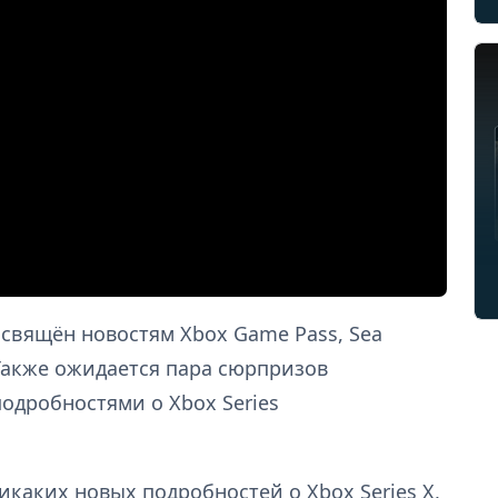
посвящён новостям Xbox Game Pass, Sea
. Также ожидается пара сюрпризов
подробностями о Xbox Series
никаких новых подробностей о Xbox Series X,