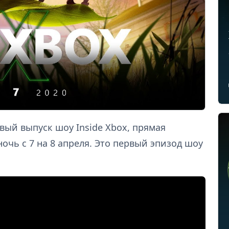
вый выпуск шоу Inside Xbox, прямая
очь с 7 на 8 апреля. Это первый эпизод шоу