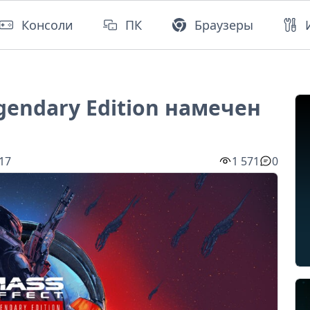
Консоли
ПК
Браузеры
egendary Edition намечен
:17
1 571
0