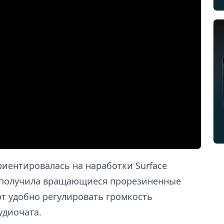
риентировалась на наработки Surface
а получила вращающиеся прорезиненные
ют удобно регулировать громкость
удиочата.