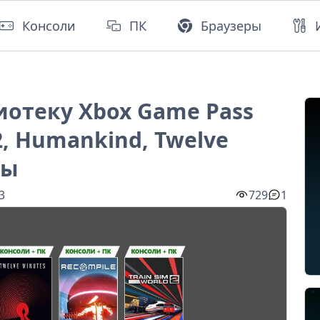
Консоли
ПК
Браузеры
лиотеку Xbox Game Pass
2, Humankind, Twelve
ры
3
729
1