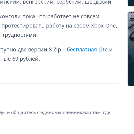
финский, венгерский, сербский, шведский.
консоли пока что работает не совсем
е протестировать работу на своём Xbox One,
 трудностями.
упно две версии 8 Zip –
бесплатная Lite
и
чные 69 рублей.
йды и общайтесь с единомышленниками там, где