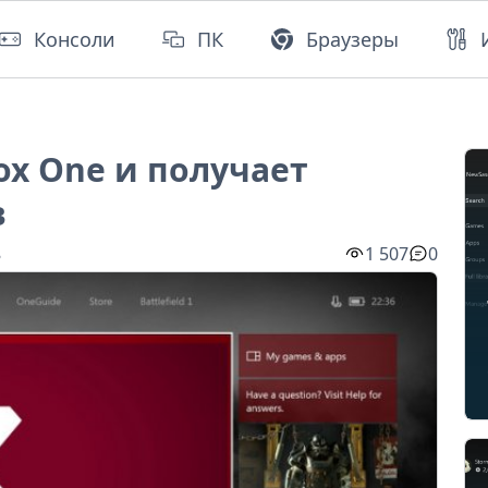
Консоли
ПК
Браузеры
ox One и получает
в
8
1 507
0