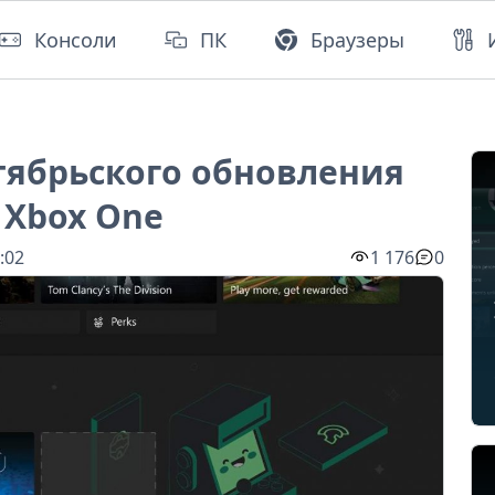
Консоли
ПК
Браузеры
тябрьского обновления
и Xbox One
:02
1 176
0