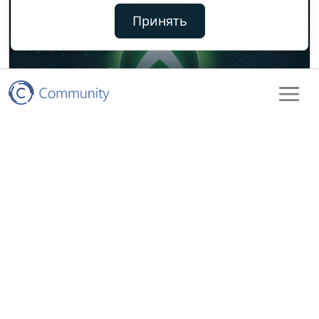
Принять
Всё, что анонсировала Microsoft
на мероприятии Xbox Games
Showcase 2026
Контакты