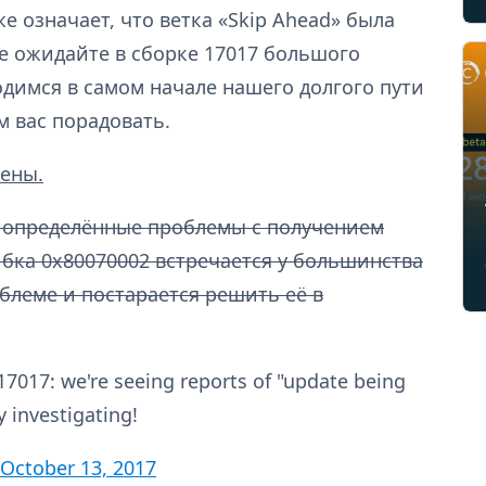
же означает, что ветка «Skip Ahead» была
не ожидайте в сборке 17017 большого
димся в самом начале нашего долгого пути
ем вас порадовать.
нены.
 определённые проблемы с получением
бка 0x80070002 встречается у большинства
облеме и постарается решить её в
7017: we're seeing reports of "update being
 investigating!
October 13, 2017