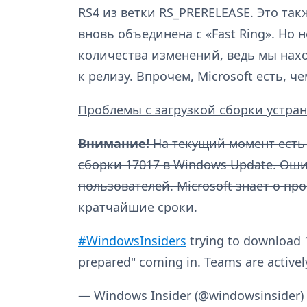
RS4 из ветки RS_PRERELEASE. Это так
вновь объединена с «Fast Ring». Но 
количества изменений, ведь мы нахо
к релизу. Впрочем, Microsoft есть, ч
Проблемы с загрузкой сборки устра
Внимание!
На текущий момент есть
сборки 17017 в Windows Update. Оши
пользователей. Microsoft знает о пр
кратчайшие сроки.
#WindowsInsiders
trying to download 1
prepared" coming in. Teams are actively
— Windows Insider (@windowsinsider)