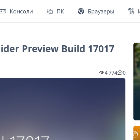
Консоли
ПК
Браузеры
ider Preview Build 17017
4 774
0