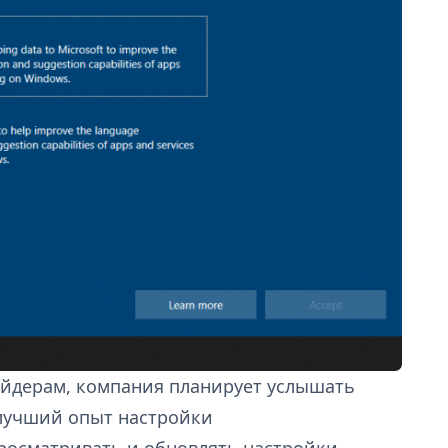
айдерам, компания планирует услышать
илучший опыт настройки
росматривать и обновлять настройки