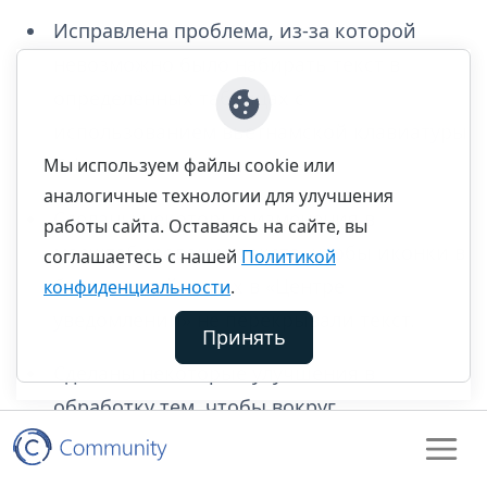
Исправлена проблема, из-за которой
невозможно было набирать текст в
определённых таблицах с
использованием вьетнамской клавиатуры
Telex.
Мы используем файлы cookie или
аналогичные технологии для улучшения
Сделаны некоторые изменения в
работы сайта. Оставаясь на сайте, вы
масштабирование текста, чтобы иконки в
соглашаетесь с нашей
Политикой
быстрых действиях в «Центре
конфиденциальности
.
уведомлений» не перекрывали текст.
Принять
Сделаны некоторые улучшения в
обработку тем, чтобы вокруг
окон неожиданно не возникали толстые
рамки.