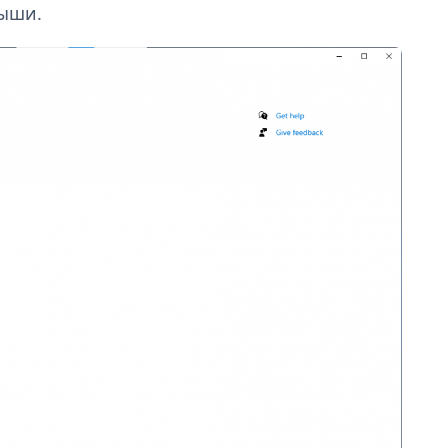
мыши.