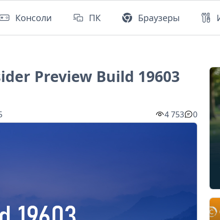
Консоли
ПК
Браузеры
ider Preview Build 19603
5
4 753
0