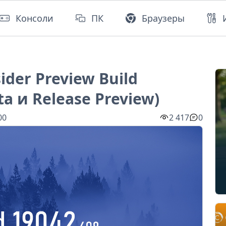
Консоли
ПК
Браузеры
ider Preview Build
a и Release Preview)
00
2 417
0