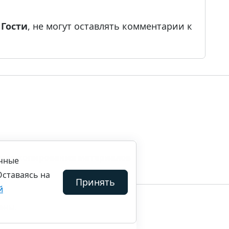
е
Гости
, не могут оставлять комментарии к
ила копирования материалов
ичные
Оставаясь на
Принять
й
ены.