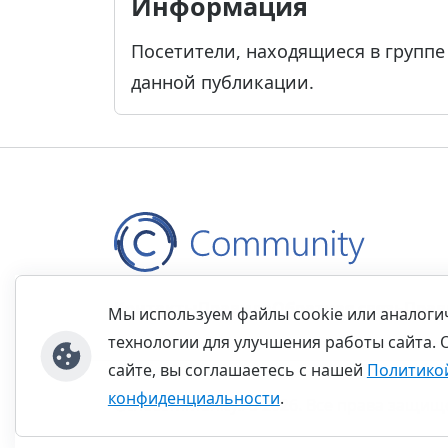
Информация
Посетители, находящиеся в групп
данной публикации.
Контакты
Правила
Обратная связь
Прав
Мы используем файлы cookie или аналог
технологии для улучшения работы сайта. 
сайте, вы соглашаетесь с нашей
Политико
конфиденциальности
.
©thecommunity.ru 2026. Все права защищ