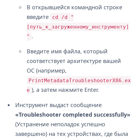
В открывшейся командной строке
введите
cd /d "
[путь_к_загруженному_инструменту]
.
"
Введите имя файла, который
соответствует архитектуре вашей
ОС (например,
PrintMetadataTroubleshooterX86.ex
), а затем нажмите Enter.
e
Инструмент выдаст сообщение
«Troubleshooter completed successfully»
(Устранение неполадок успешно
завершено) на тех устройствах, где была