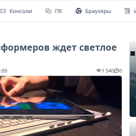
Консоли
ПК
Браузеры
сформеров ждет светлое
:09
1 540
0