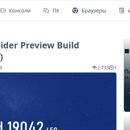
Консоли
ПК
Браузеры
ider Preview Build
)
3
2 733
1