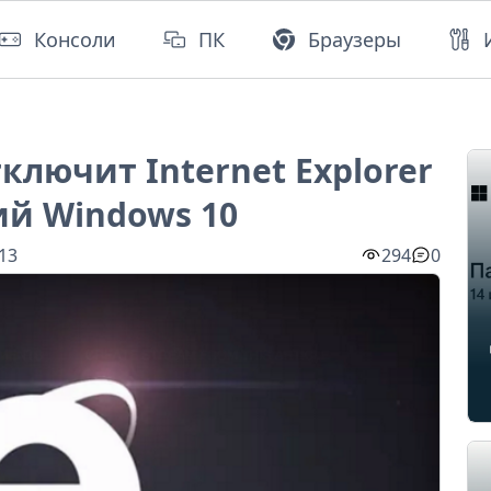
Консоли
ПК
Браузеры
тключит Internet Explorer
ий Windows 10
:13
294
0