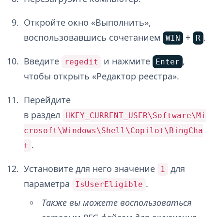
Откройте окно «Выполнить»,
воспользовавшись сочетанием
+
.
WIN
R
Введите
и нажмите
,
regedit
Enter
чтобы открыть «Редактор реестра».
Перейдите
в раздел
HKEY_CURRENT_USER\Software\Mi
crosoft\Windows\Shell\Copilot\BingCha
.
t
Установите для него значение
для
1
параметра
.
IsUserEligible
Также вы можете воспользоваться