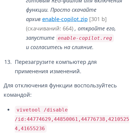
готовым REG-файлом для включения
функции. Просто скачайте
архив
enable-copilot.zip
[301 b]
(cкачиваний: 664)
, откройте его,
запустите
enable-copilot.reg
и согласитесь на слияние.
Перезагрузите компьютер для
применения изменений.
Для отключения функции воспользуйтесь
командой:
vivetool /disable
/id:44774629,44850061,44776738,4210525
4,41655236