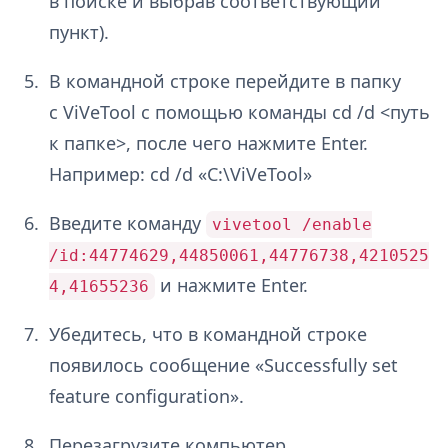
в поиске и выбрав соответствующий
пункт).
В командной строке перейдите в папку
с ViVeTool с помощью команды cd /d <путь
к папке>, после чего нажмите Enter.
Например: cd /d «C:\ViVeTool»
Введите команду
vivetool /enable
/id:44774629,44850061,44776738,4210525
и нажмите Enter.
4,41655236
Убедитесь, что в командной строке
появилось сообщение «Successfully set
feature configuration».
Перезагрузите компьютер.