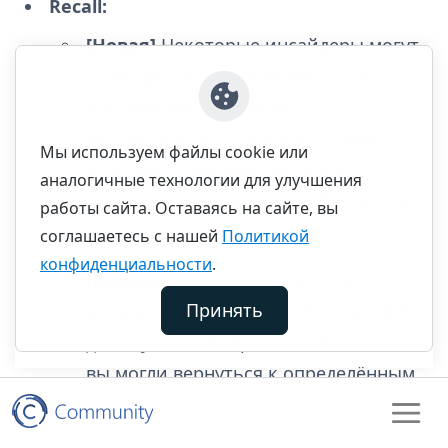
Recall:
[Новая]
Некоторые инсайдеры могут
столкнуться с проблемой, из-за
которой Recall не может
автоматически сохранять снимки,
Мы используем файлы cookie или
а соответствующая настройка
аналогичные технологии для улучшения
недоступна. Инженеры работают над
работы сайта. Оставаясь на сайте, вы
исправлением проблемы.
соглашаетесь с нашей
Политикой
конфиденциальности
.
[Напоминание]
Обязательно
Принять
обновите приложения Microsoft 365
до актуальной версии, чтобы
вы могли вернуться к определённым
документам.