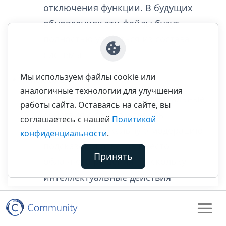
отключения функции. В будущих
обновлениях эти файлы будут
полностью удаляться из состава
системы.
Мы используем файлы cookie или
Click to Do:
аналогичные технологии для улучшения
[Напоминание]
Интеллектуальные
работы сайта. Оставаясь на сайте, вы
действия с текстом теперь
соглашаетесь с нашей
Политикой
используют локальную модерацию
конфиденциальности
.
подсказок и ответов вместо
Принять
облачного решения. Поскольку
интеллектуальные действия
с текстом стали полностью
локальными, они теперь доступны
в Click to Do в Recall.