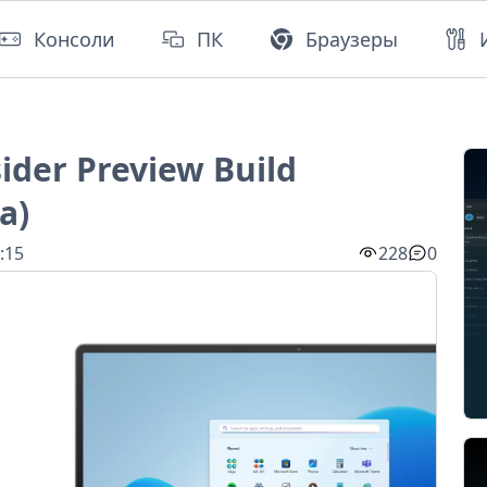
Консоли
ПК
Браузеры
ider Preview Build
a)
:15
228
0