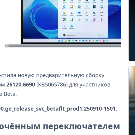
пустила новую предварительную сборку
ром
26120.6690
(KB5065786) для участников
 Beta.
90.ge_release_svc_betaflt_prod1.250910-1501
.
лючённым переключателем