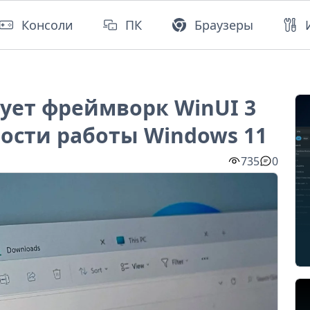
Консоли
ПК
Браузеры
рует фреймворк WinUI 3
ости работы Windows 11
735
0