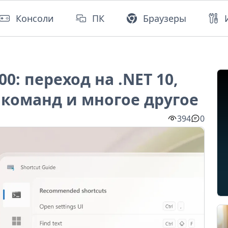
Консоли
ПК
Браузеры
0: переход на .NET 10,
команд и многое другое
394
0