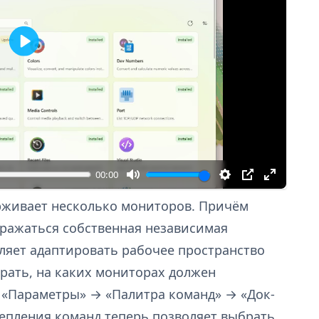
В
о
с
п
р
о
и
з
00:00
в
е
рживает несколько мониторов. Причём
с
ражаться собственная независимая
т
ляет адаптировать рабочее пространство
и
рать, на каких мониторах должен
и «Параметры» → «Палитра команд» → «Док-
репления команд теперь позволяет выбрать