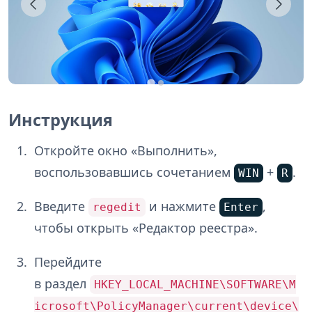
Инструкция
Откройте окно «Выполнить»,
воспользовавшись сочетанием
+
.
WIN
R
Введите
и нажмите
,
regedit
Enter
чтобы открыть «Редактор реестра».
Перейдите
в раздел
HKEY_LOCAL_MACHINE\SOFTWARE\M
icrosoft\PolicyManager\current\device\