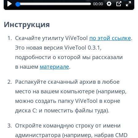
п
00:00
р
о
и
Инструкция
з
в
Скачайте утилиту ViVeTool
по этой ссылке
.
е
Это новая версия ViveTool 0.3.1,
с
подробности о которой мы рассказали
т
и
в нашем
материале
.
Распакуйте скачанный архив в любое
место на вашем компьютере (например,
можно создать папку ViVeTool в корне
диска C: и поместить файлы туда).
Откройте командную строку от имени
администратора (например, набрав CMD