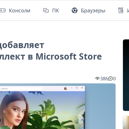
Консоли
ПК
Браузеры
 добавляет
лект в Microsoft Store
386
0