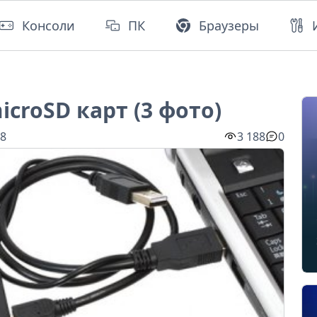
Консоли
ПК
Браузеры
icroSD карт (3 фото)
28
3 188
0