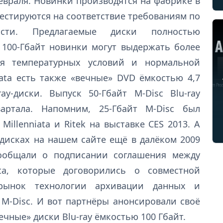
 февраля. Новинки производятся на фабрике в
естируются на соответствие требованиям по
ости. Предлагаемые диски полностью
 100-Гбайт новинки могут выдержать более
ия температурных условий и нормальной
iata есть также «вечные» DVD ёмкостью 4,7
ay-диски. Выпуск 50-Гбайт M-Disc Blu-ray
артала. Напомним, 25-Гбайт M-Disc был
illenniata и Ritek на выставке CES 2013. А
дисках на нашем сайте ещё в далёком 2009
сообщали о подписании соглашения между
ata, которые договорились о совместной
рынок технологии архивации данных и
M-Disc. И вот партнёры анонсировали своё
чные» диски Blu-ray ёмкостью 100 Гбайт.