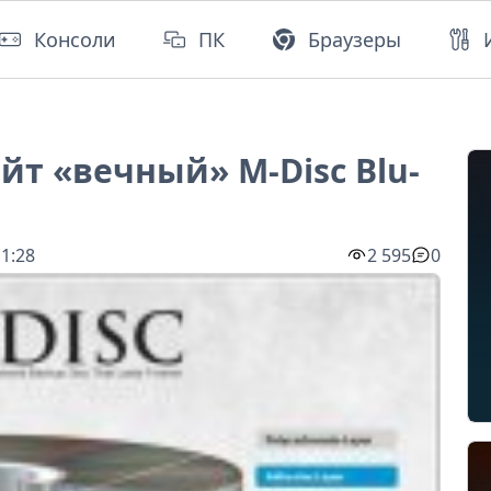
Консоли
ПК
Браузеры
йт «вечный» M-Disc Blu-
1:28
2 595
0