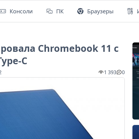
Консоли
ПК
Браузеры
ировала Chromebook 11 с
Type-C
2
1 393
0