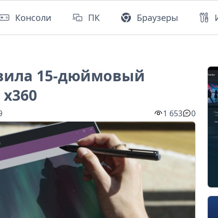
Консоли
ПК
Браузеры
авила 15-дюймовый
 x360
9
1 653
0