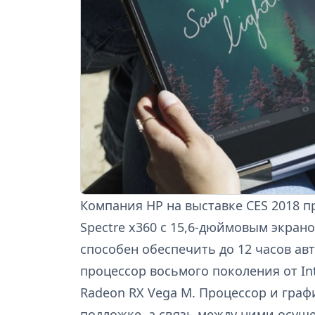
Компания HP на выставке CES 2018 
Spectre x360 с 15,6-дюймовым экрано
способен обеспечить до 12 часов а
процессор восьмого поколения от I
Radeon RX Vega M. Процессор и гра
подложке, а связь между ними осу