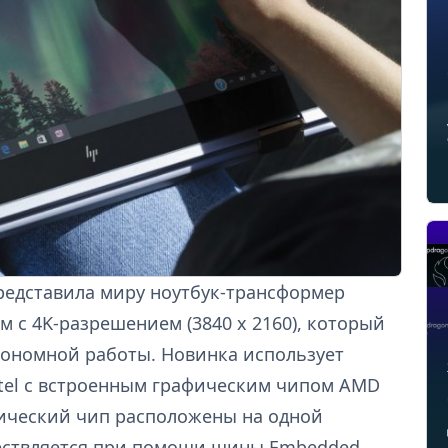
представила миру ноутбук-трансформер
м с 4K-разрешением (3840 x 2160), который
втономной работы. Новинка использует
ntel с встроенным графическим чипом AMD
фический чип расположены на одной
ществляется при помощи шины Embedded