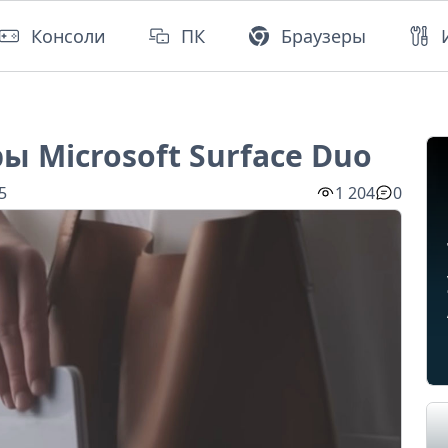
Консоли
ПК
Браузеры
ы Microsoft Surface Duo
5
1 204
0