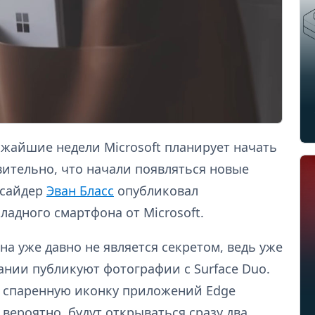
ижайшие недели Microsoft планирует начать
ивительно, что начали появляться новые
нсайдер
Эван Бласс
опубликовал
адного смартфона от Microsoft.
а уже давно не является секретом, ведь уже
ании публикуют фотографии с Surface Duo.
ь спаренную иконку приложений Edge
вероятно, будут открываться сразу два