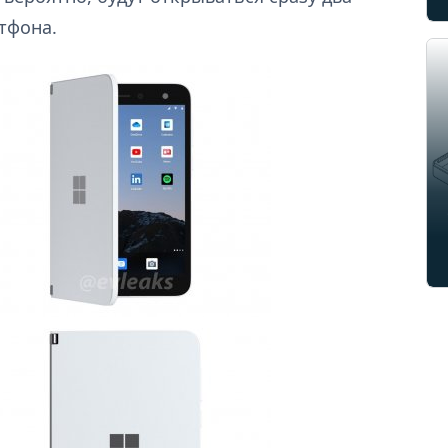
тфона.