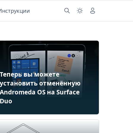
Инструкции
Теперь вы можете
установить отменённую
Andromeda OS на Surface
Duo