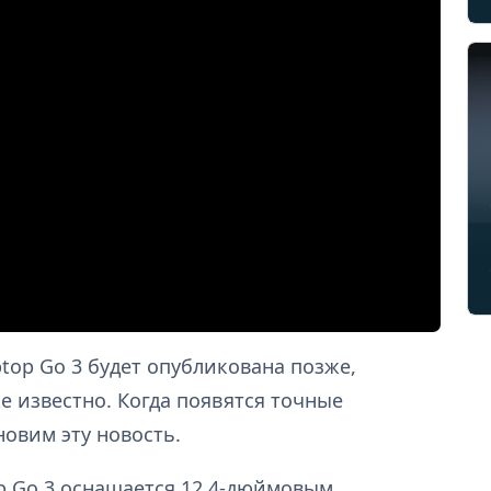
top Go 3 будет опубликована позже,
е известно. Когда появятся точные
овим эту новость.
op Go 3 оснащается 12,4-дюймовым