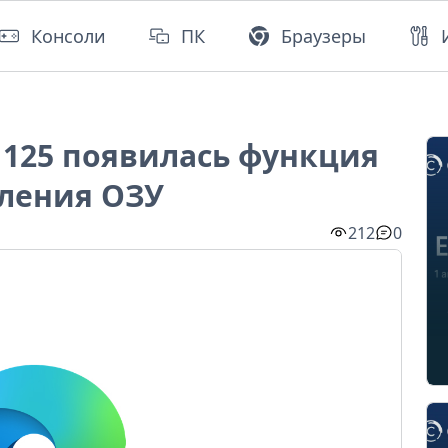
Консоли
ПК
Браузеры
a 125 появилась функция
ления ОЗУ
212
0