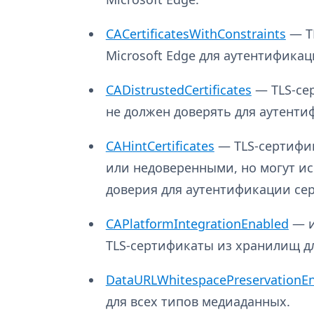
CACertificatesWithConstraints
— T
Microsoft Edge для аутентифика
CADistrustedCertificates
— TLS-сер
не должен доверять для аутенти
CAHintCertificates
— TLS-сертифи
или недоверенными, но могут и
доверия для аутентификации сер
CAPlatformIntegrationEnabled
— и
TLS-сертификаты из хранилищ д
DataURLWhitespacePreservationE
для всех типов медиаданных.