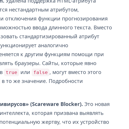
n.
Удалена поддержка HTML-атрибута
ется нестандартным атрибутом,
ли отключения функции прогнозирования
озможностью ввода длинного текста. Вместо
ьзовать стандартизированный атрибут
функционирует аналогично
меняется к другим функциям помощи при
влять браузеры. Сайты, которые явно
в
или
, могут вместо этого
true
false
в то же значение. Подробности
ирусов» (Scareware Blocker).
Это новая
 интеллекта, которая призвана выявлять
потенциальную жертву, что их устройство