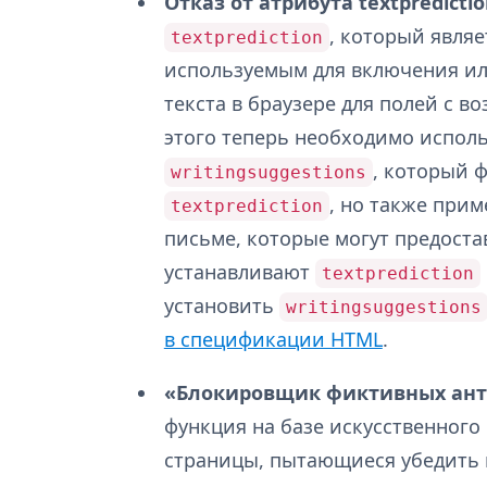
Отказ от атрибута textpredictio
, который явля
textprediction
используемым для включения и
текста в браузере для полей с в
этого теперь необходимо испол
, который 
writingsuggestions
, но также при
textprediction
письме, которые могут предоста
устанавливают
textprediction
установить
writingsuggestions
в спецификации HTML
.
«Блокировщик фиктивных антив
функция на базе искусственного
страницы, пытающиеся убедить 