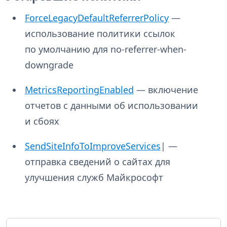
ForceLegacyDefaultReferrerPolicy
—
использование политики ссылок
по умолчанию для no-referrer-when-
downgrade
MetricsReportingEnabled
— включение
отчетов с данными об использовании
и сбоях
SendSiteInfoToImproveServices
| —
отправка сведений о сайтах для
улучшения служб Майкрософт