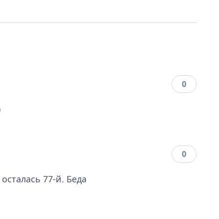
0
)
0
 осталась 77-й. Беда