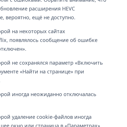
 обновление расширения HEVC
, вероятно, ещё не доступно.
орой на некоторых сайтах
flix, появлялось сообщение об ошибке
отключен».
орой не сохранялся параметр «Включить
рументе «Найти на странице» при
.
торой иногда неожиданно отключалась
орой удаление cookie-файлов иногда
щее окно или страница в «Параметрах»