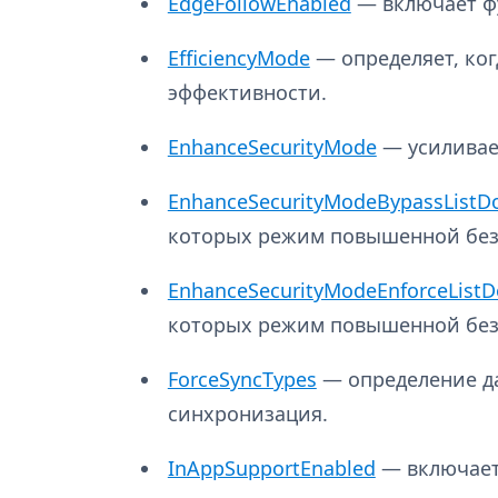
EdgeFollowEnabled
— включает фу
EfficiencyMode
— определяет, ко
эффективности.
EnhanceSecurityMode
— усиливает
EnhanceSecurityModeBypassListD
которых режим повышенной безо
EnhanceSecurityModeEnforceList
которых режим повышенной безо
ForceSyncTypes
— определение да
синхронизация.
InAppSupportEnabled
— включает 