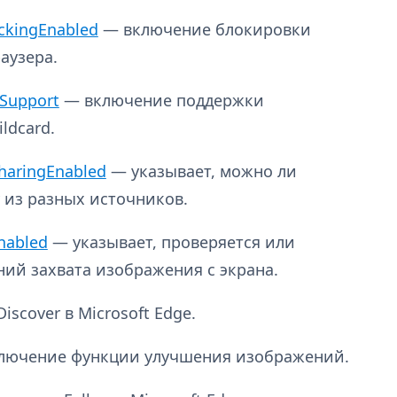
ckingEnabled
— включение блокировки
аузера.
Support
— включение поддержки
ldcard.
haringEnabled
— указывает, можно ли
 из разных источников.
nabled
— указывает, проверяется или
ий захвата изображения с экрана.
scover в Microsoft Edge.
лючение функции улучшения изображений.