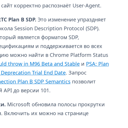
о сайт корректно распознаёт User-Agent.
C Plan B SDP.
Это изменение упраздняет
ола Session Description Protocol (SDP).
который является форматом SDP,
ецификациям и поддерживается во всех
ию можно найти в Chrome Platform Status
uld throw in M96 Beta and Stable
и
PSA: Plan
 Deprecation Trial End Date
. Запрос
nection Plan B SDP Semantics
позволит
 API до версии 101.
и.
Microsoft обновила полосы прокрутки
я. Включить их можно на странице