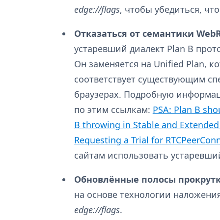
edge://flags
, чтобы убедиться, чт
Отказаться от семантики WebRT
устаревший диалект Plan B проток
Он заменяется на Unified Plan, 
соответствует существующим сп
браузерах. Подробную информац
по этим ссылкам:
PSA: Plan B sho
B throwing in Stable and Extended
Requesting a Trial for RTCPeerCon
сайтам использовать устаревший
Обновлённые полосы прокрутк
на основе технологии наложени
edge://flags
.