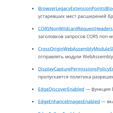
BrowserLegacyExtensionPointsBlo
устаревших мест расширений бр
CORSNonWildcardRequestHeaders
заголовков запросов CORS non-wi
CrossOriginWebAssemblyModuleS
отправлять модули WebAssembly
DisplayCapturePermissionsPolicyE
пропускается политика разрешен
EdgeDiscoverEnabled
— функция Di
EdgeEnhanceImagesEnabled
— вк