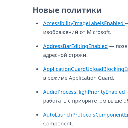
Новые политики
AccessibilityImageLabelsEnabled
—
изображений от Microsoft.
AddressBarEditingEnabled
— позв
адресной строки.
ApplicationGuardUploadBlocking
в режиме Application Guard.
AudioProcessHighPriorityEnabled
работать с приоритетом выше о
AutoLaunchProtocolsComponentE
Component.