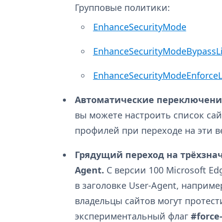
Групповые политики:
EnhanceSecurityMode
EnhanceSecurityModeBypassL
EnhanceSecurityModeEnforce
Автоматические переключение 
вы можете настроить список са
профилей при переходе на эти в
Грядущий переход на трёхзнач
Agent.
С версии 100 Microsoft E
в заголовке User-Agent, например
владельцы сайтов могут протес
экспериментальный флаг
#force