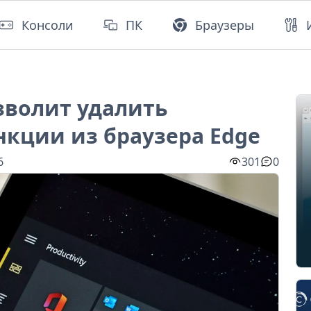
Консоли
ПК
Браузеры
озволит удалить
кции из браузера Edge
6
301
0