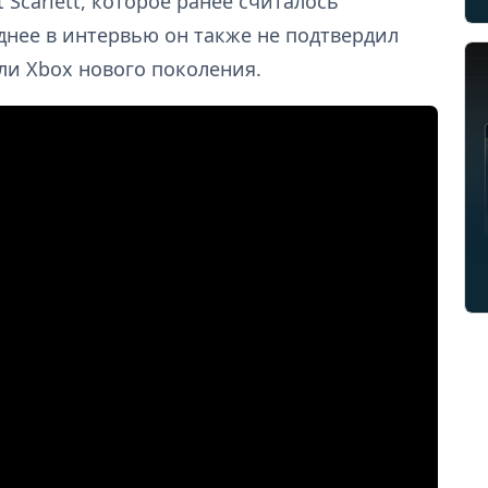
 Scarlett, которое ранее считалось
днее в интервью он также не подтвердил
ли Xbox нового поколения.