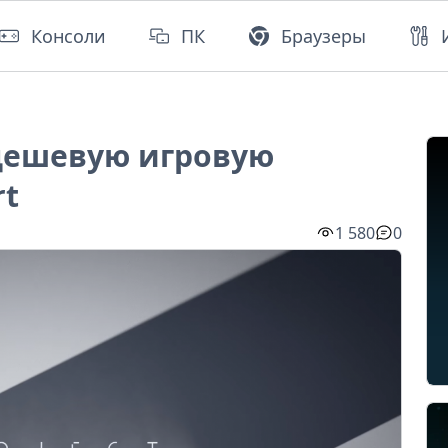
Консоли
ПК
Браузеры
 дешевую игровую
rt
1 580
0