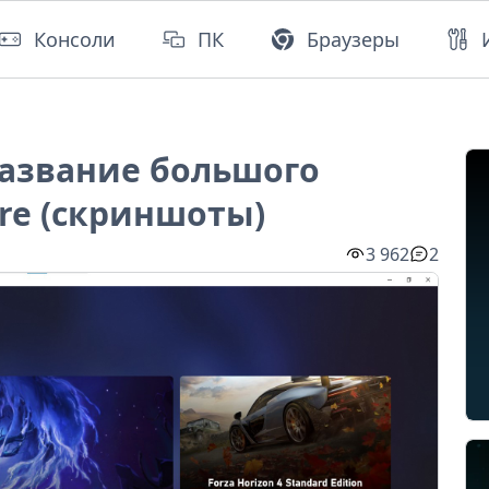
Консоли
ПК
Браузеры
название большого
re (скриншоты)
3 962
2