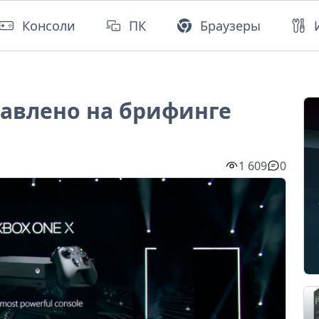
Консоли
ПК
Браузеры
тавлено на брифинге
1 609
0