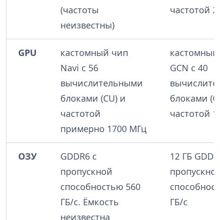
(частоты
частотой 2,
неизвестны)
GPU
кастомный чип
кастомный
Navi с 56
GCN с 40
вычислительными
вычислите
блоками (CU) и
блоками (C
частотой
частотой 1
примерно 1700 МГц
ОЗУ
GDDR6 с
12 ГБ GDDR
пропускной
пропускно
способностью 560
способност
ГБ/с. Ёмкость
ГБ/с
неизвестна