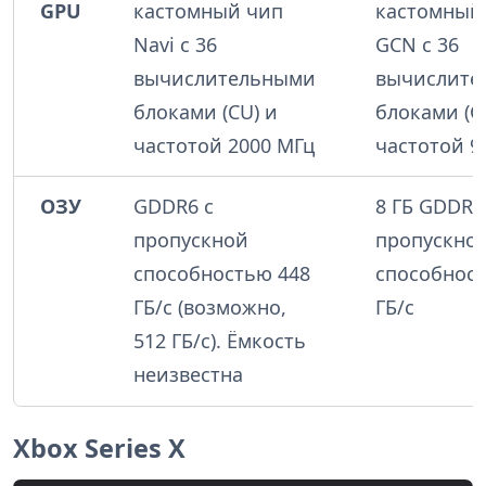
GPU
кастомный чип
кастомный
Navi с 36
GCN с 36
вычислительными
вычислите
блоками (CU) и
блоками (C
частотой 2000 МГц
частотой 9
ОЗУ
GDDR6 с
8 ГБ GDDR5
пропускной
пропускно
способностью 448
способност
ГБ/с (возможно,
ГБ/с
512 ГБ/с). Ёмкость
неизвестна
Xbox Series X