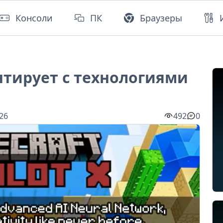
Консоли
ПК
Браузеры
нтирует с технологиями
:26
492
0