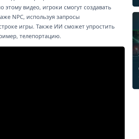
о этому видео, игроки смогут создавать
даже NPC, используя запросы
строке игры. Также ИИ сможет упростить
ример, телепортацию.