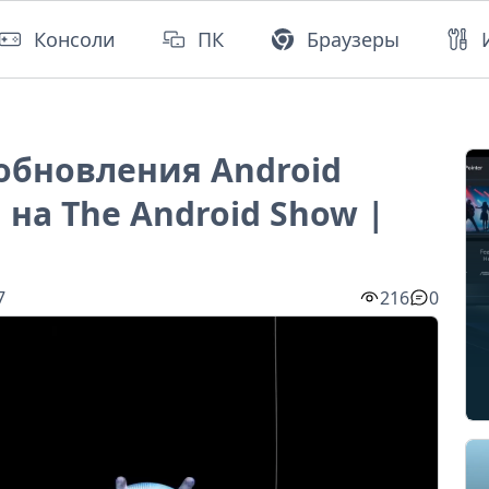
Консоли
ПК
Браузеры
обновления Android
 на The Android Show |
7
216
0