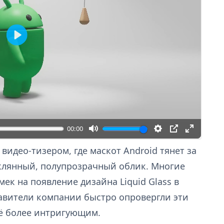
В
о
с
п
р
о
и
з
00:00
в
е
видео-тизером, где маскот Android тянет за
с
еклянный, полупрозрачный облик. Многие
т
ек на появление дизайна Liquid Glass в
и
ставители компании быстро опровергли эти
щё более интригующим.