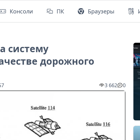
Консоли
ПК
Браузеры
а систему
ачестве дорожного
57
3 662
0